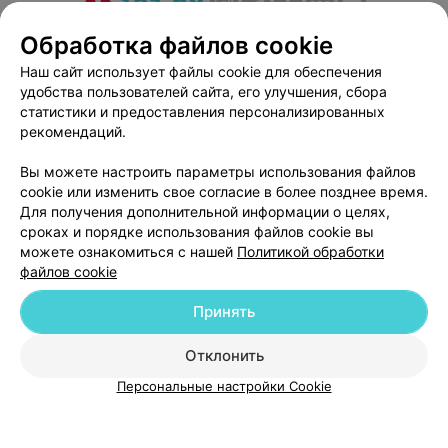
О проекте
Новости проекта
Размещение рекламы
Обработка файлов cookie
Медицинский маркетинг
Публичный договор
Наш сайт использует файлы cookie для обеспечения
удобства пользователей сайта, его улучшения, сбора
Пользовательское соглашение
Способы оплаты
статистики и предоставления персонализированных
Вакансии
Партнеры
рекомендаций.
Написать руководителю 103.by
Вы можете настроить параметры использования файлов
Написать в поддержку
cookie или изменить свое согласие в более позднее время.
Персональные настройки cookie
Для получения дополнительной информации о целях,
сроках и порядке использования файлов cookie вы
Обработка персональных данных
можете ознакомиться с нашей
Политикой обработки
файлов cookie
Принять
Отклонить
ВЫ ВЛАДЕЛЕЦ?
© 2026 ООО «Артокс Лаб», УНП 191700409
| 220012, Республика Беларусь,
Персональные настройки Cookie
г. Минск, улица Толбухина, 2, пом. 16 | help@103.by
Служба поддержки
+375 291212755