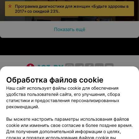
Программа диагностики для женщин «Будьте здоровы в
2017» со скидкой 23%.
Показать ещё
О проекте
Новости проекта
Размещение рекламы
Обработка файлов cookie
Медицинский маркетинг
Публичный договор
Наш сайт использует файлы cookie для обеспечения
удобства пользователей сайта, его улучшения, сбора
Пользовательское соглашение
Способы оплаты
статистики и предоставления персонализированных
Вакансии
Партнеры
рекомендаций.
Написать руководителю 103.by
Вы можете настроить параметры использования файлов
Написать в поддержку
cookie или изменить свое согласие в более позднее время.
Персональные настройки cookie
Для получения дополнительной информации о целях,
сроках и порядке использования файлов cookie вы
Обработка персональных данных